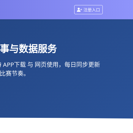
注册入口
赛事与数据服务
持
APP下载
与
网页使用
，每日同步更新
握比赛节奏。