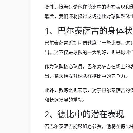
要性，接着讨论他在德比中的潜在表现和
最后，我们还将探讨这场德比对球队整体
1、巴尔泰萨吉的身体状
巴尔泰萨吉近期因伤缺席了一些比赛，这
出。这不仅是球队的一大利好，也是球迷
作为球队核心球员，巴尔泰萨吉在场上的
出，将大幅提升球队在德比中的竞争力。
此外，教练组也表示，对于巴尔泰萨吉的
和长远发展的重视。
2、德比中的潜在表现
若巴尔泰萨吉能够如愿参赛，他将在德比