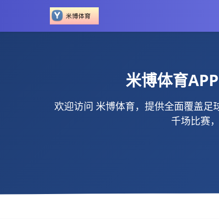
米博体育
AP
欢迎访问
米博体育
，提供全面覆盖足
千场比赛，