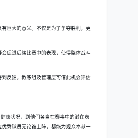
具有巨大的意义。不仅是为了争夺胜利，更
疑会促进后续比赛中的表现，使得整体战斗
得到反馈。教练组及管理层可借此机会评估
员健康状况，到他们各自在赛事中的潜在表
位优秀球员无论谁上阵，都能为观众奉献一