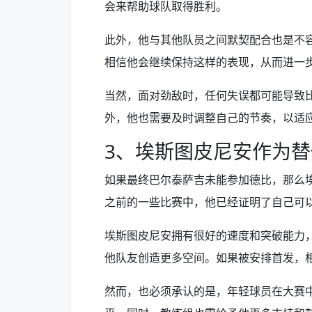
会来帮助球队取得胜利。
此外，他与其他队员之间默契配合也是不
相信他会继续保持这样的表现，从而进一
当然，面对劲敌时，任何失误都可能导致
外，他也需要及时调整自己的节奏，以适
3、埃斯图皮尼安作为
如果最终巴尔泰萨吉未能参加德比，那么
之前的一些比赛中，他已经证明了自己可
埃斯图皮尼安拥有很好的速度和突破能力
他队友创造更多空间。如果被安排首发，
然而，也必须承认的是，年轻球员在大赛